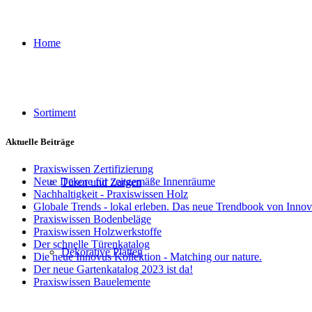
Home
Sortiment
Aktuelle Beiträge
Praxiswissen Zertifizierung
Neue Dekore für zeitgemäße Innenräume
Türen und Zargen
Nachhaltigkeit - Praxiswissen Holz
Globale Trends - lokal erleben. Das neue Trendbook von Inno
Praxiswissen Bodenbeläge
Praxiswissen Holzwerkstoffe
Der schnelle Türenkatalog
Dekorative Platten
Die neue Innovus Kollektion - Matching our nature.
Der neue Gartenkatalog 2023 ist da!
Praxiswissen Bauelemente